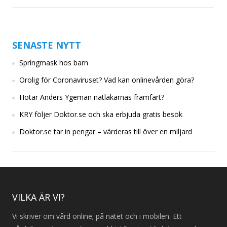
SENASTE NYTT
Springmask hos barn
Orolig för Coronaviruset? Vad kan onlinevården göra?
Hotar Anders Ygeman nätläkarnas framfart?
KRY följer Doktor.se och ska erbjuda gratis besök
Doktor.se tar in pengar – värderas till över en miljard
VILKA ÄR VI?
Vi skriver om vård online; på nätet och i mobilen. Ett