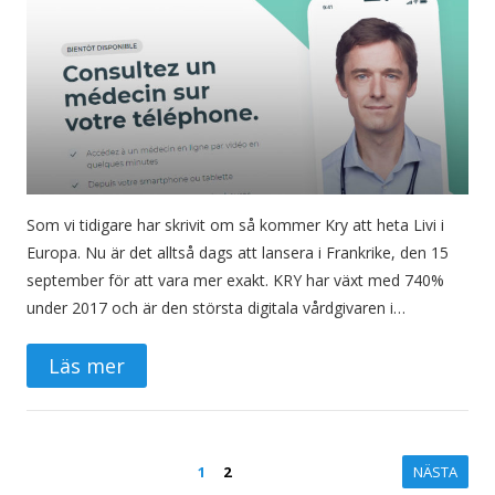
Som vi tidigare har skrivit om så kommer Kry att heta Livi i
Europa. Nu är det alltså dags att lansera i Frankrike, den 15
september för att vara mer exakt. KRY har växt med 740%
under 2017 och är den största digitala vårdgivaren i…
Läs mer
Inläggsnavigering
1
2
NÄSTA