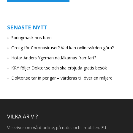
SENASTE NYTT
Springmask hos barn
Orolig för Coronaviruset? Vad kan onlinevården göra?
Hotar Anders Ygeman nätläkarnas framfart?
KRY följer Doktor.se och ska erbjuda gratis besök
Doktor.se tar in pengar – värderas till över en miljard
VILKA ÄR VI?
Vi skriver om vård online; på nätet och i mobilen. Ett