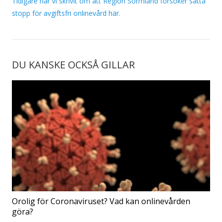
Tidigare har vi skrivit om att Region Sörmland försöker sätta
stopp för avgiftsfri onlinevård här.
DU KANSKE OCKSÅ GILLAR
Orolig för Coronaviruset? Vad kan onlinevården
göra?