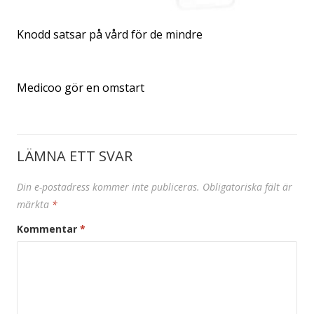
Knodd satsar på vård för de mindre
Medicoo gör en omstart
LÄMNA ETT SVAR
Din e-postadress kommer inte publiceras.
Obligatoriska fält är
märkta
*
Kommentar
*